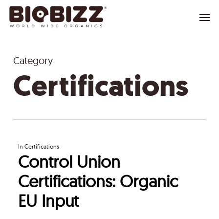
Skip
Menu
to
main
content
Category
Certifications
In
Certifications
Control Union
Certifications: Organic
EU Input